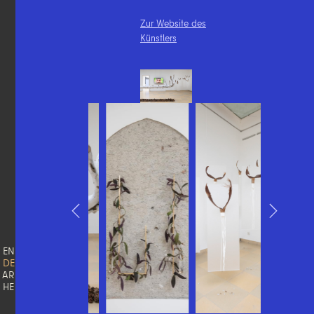
Zur Website des
Künstlers
EN
DE
AR
HE